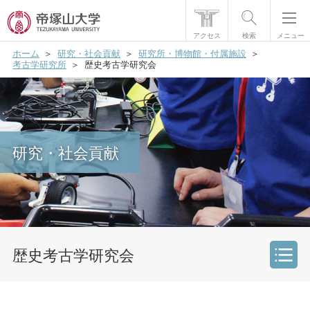
アクセス
検索
メニュー
ホーム
研究・社会貢献
研究所・博物館・付属施設
帝塚山大学について
考古学研究所
歴史考古学研究会
学部・大学院
学生生活
研究・社会貢献
国際交流
研究・社会貢献
就職・資格
入試情報
歴史考古学研究会
研究・社会貢献