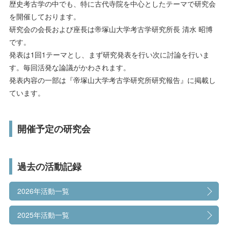
受験生の方へ
在学生の方へ
歴史考古学の中でも、特に古代寺院を中心としたテーマで研究会
研究活動・実績
を開催しております。
保護者の方へ
卒業生の方へ
研究会の会長および座長は帝塚山大学考古学研究所長 清水 昭博
社会連携
です。
発表は1回1テーマとし、まず研究発表を行い次に討論を行いま
公開講座
一般の方へ
企業・採用担当者の方へ
す。毎回活発な論議がかわされます。
発表内容の一部は『帝塚山大学考古学研究所研究報告』に掲載し
科目等履修生・聴講生
English
資料請求
お問い合わせ
ています。
社会人の学び直し
開催予定の研究会
こころのケアセンター
子育て支援センター
過去の活動記録
研究所・博物館・附属施設
2026年活動一覧
2025年活動一覧