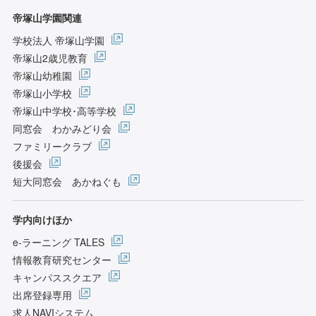
帝塚山学園関連
学校法人 帝塚山学園
帝塚山2歳児教育
帝塚山幼稚園
帝塚山小学校
帝塚山中学校･高等学校
同窓会 わかみどり会
ファミリークラブ
後援会
短大同窓会 あかねぐも
学内向けほか
e-ラーニング TALES
情報教育研究センター
キャンパススクエア
出席登録専用
求人NAVIシステム