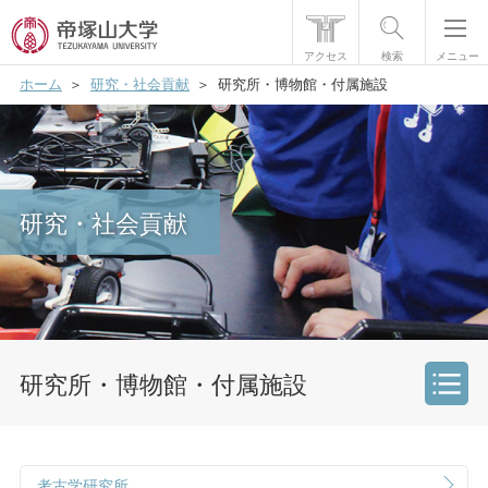
アクセス
検索
メニュー
ホーム
研究・社会貢献
研究所・博物館・付属施設
帝塚山大学について
学部・大学院
学生生活
研究・社会貢献
国際交流
研究・社会貢献
就職・資格
研究所・博物館・付属施設
入試情報
研究・社会貢献
考古学研究所