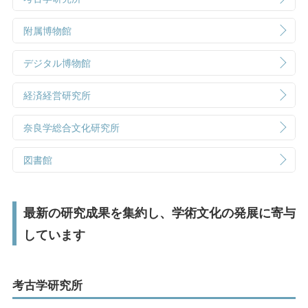
研究活動・実績
受験生の方へ
在学生の方へ
附属博物館
社会連携
保護者の方へ
卒業生の方へ
デジタル博物館
公開講座
一般の方へ
企業・採用担当者の方へ
経済経営研究所
科目等履修生・聴講生
English
資料請求
お問い合わせ
奈良学総合文化研究所
社会人の学び直し
図書館
こころのケアセンター
子育て支援センター
最新の研究成果を集約し、学術文化の発展に寄与
研究所・博物館・附属施設
しています
考古学研究所