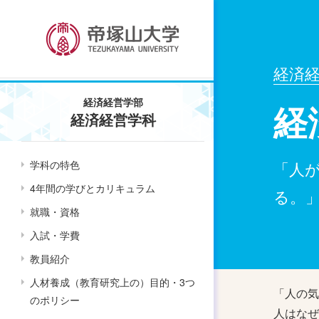
経済
経済経営学部
経
経済経営学科
学科の特色
「人
4年間の学びとカリキュラム
る。
就職・資格
入試・学費
教員紹介
人材養成（教育研究上の）目的・3つ
「人の気
のポリシー
人はなぜ