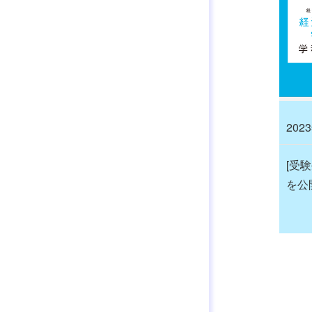
202
[受
を公