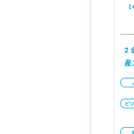
【
2
産
ビ