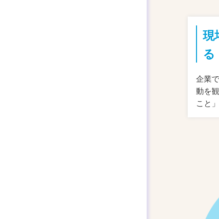
現
る
企業
動を
こと