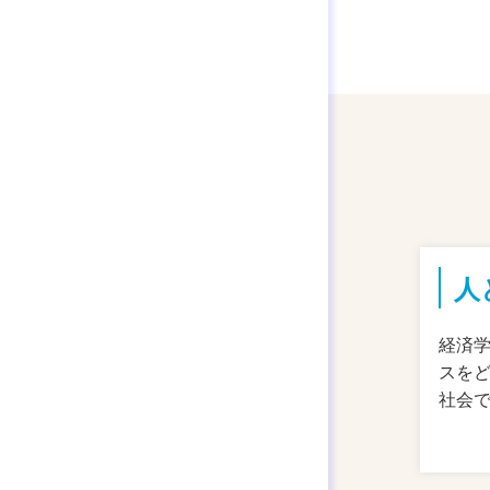
人
経済
スを
社会