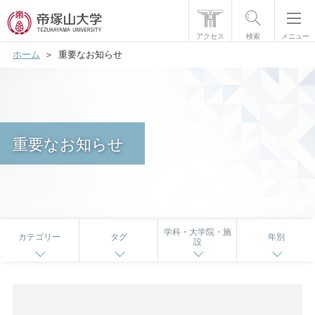
アクセス
検索
メニュー
ホーム
重要なお知らせ
帝塚山大学について
学部・大学院
学生生活
重要なお知らせ
国際交流
研究・社会貢献
就職・資格
学科・大学院・施
カテゴリー
タグ
年別
設
入試情報