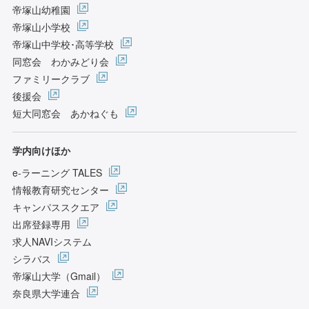
帝塚山幼稚園
帝塚山小学校
帝塚山中学校･高等学校
同窓会 わかみどり会
ファミリークラブ
後援会
短大同窓会 あかねぐも
学内向けほか
e-ラーニング TALES
情報教育研究センター
キャンパススクエア
出席登録専用
求人NAVIシステム
シラバス
帝塚山大学（Gmail）
奈良県大学連合