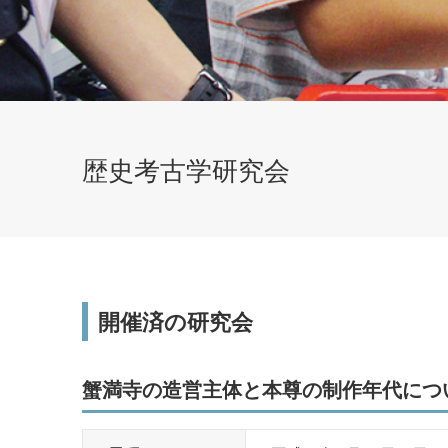
歴史考古学研究会
研究・社会貢献
研究活動・実績
開催済の研究会
科目等履修生・聴講生
蟹満寺の造営主体と本尊の制作年代につ
子育て支援センター