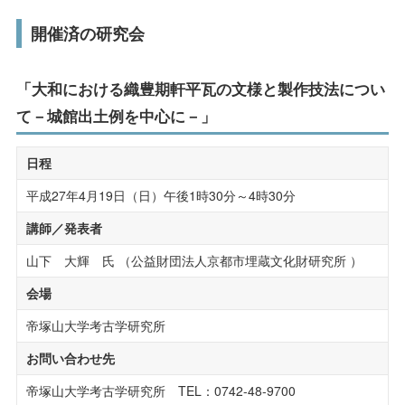
受験生の方へ
在学生の方へ
開催済の研究会
研究活動・実績
保護者の方へ
卒業生の方へ
社会連携
「大和における織豊期軒平瓦の文様と製作技法につい
一般の方へ
企業・採用担当者の方へ
て－城館出土例を中心に－」
公開講座
English
資料請求
お問い合わせ
日程
科目等履修生・聴講生
平成27年4月19日（日）午後1時30分～4時30分
社会人の学び直し
講師／発表者
こころのケアセンター
山下 大輝 氏 （公益財団法人京都市埋蔵文化財研究所 ）
会場
子育て支援センター
帝塚山大学考古学研究所
研究所・博物館・附属施設
お問い合わせ先
帝塚山大学考古学研究所 TEL：0742-48-9700