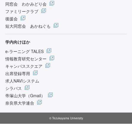
同窓会 わかみどり会
ファミリークラブ
後援会
短大同窓会 あかねぐも
学内向けほか
e-ラーニング TALES
情報教育研究センター
キャンパススクエア
出席登録専用
求人NAVIシステム
シラバス
帝塚山大学（Gmail）
奈良県大学連合
© Tezukayama University