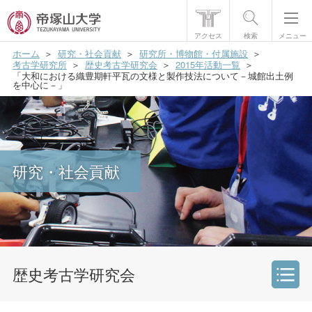
アクセス
検索
メニュー
ホーム
研究・社会貢献
研究所・博物館・付属施設
帝塚山大学について
考古学研究所
歴史考古学研究会
2015年活動一覧
「大和における織豊期軒平瓦の文様と製作技法について－城館出土例
を中心に－」
学部・大学院
学生生活
国際交流
研究・社会貢献
研究・社会貢献
就職・資格
入試情報
歴史考古学研究会
研究・社会貢献