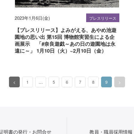
2023年1月6日(金)
プレスリリース
【プレスリリース】よみがえる、あやめ池遊
園地の思い出 第15回 博物館実習生による企
画展示 「#奈良遊戯～あの日の遊園地は永
遠に～」 1月10日（火）~2月10日（金）
<
1
…
5
6
7
8
9
>
（このページ）
証明書の発行・お問合せ
教員・職員採用情報