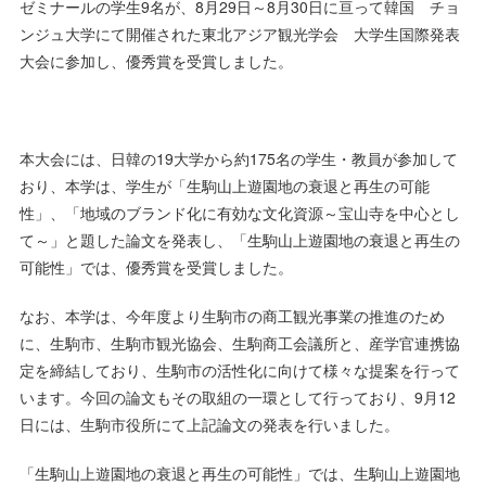
ゼミナールの学生9名が、8月29日～8月30日に亘って韓国 チョ
ンジュ大学にて開催された東北アジア観光学会 大学生国際発表
大会に参加し、優秀賞を受賞しました。
本大会には、日韓の19大学から約175名の学生・教員が参加して
おり、本学は、学生が「生駒山上遊園地の衰退と再生の可能
性」、「地域のブランド化に有効な文化資源～宝山寺を中心とし
て～」と題した論文を発表し、「生駒山上遊園地の衰退と再生の
可能性」では、優秀賞を受賞しました。
なお、本学は、今年度より生駒市の商工観光事業の推進のため
に、生駒市、生駒市観光協会、生駒商工会議所と、産学官連携協
定を締結しており、生駒市の活性化に向けて様々な提案を行って
います。今回の論文もその取組の一環として行っており、9月12
日には、生駒市役所にて上記論文の発表を行いました。
「生駒山上遊園地の衰退と再生の可能性」では、生駒山上遊園地