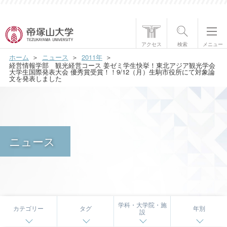
帝塚山大学について
アクセス
検索
メニュー
ホーム
ニュース
2011年
学部・大学院
経営情報学部 観光経営コース 姜ゼミ学生快挙！東北アジア観光学会
大学生国際発表大会 優秀賞受賞！！9/12（月）生駒市役所にて対象論
文を発表しました
学生生活
国際交流
研究・社会貢献
ニュース
就職・資格
入試情報
学科・大学院・施
カテゴリー
タグ
年別
設