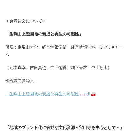
＜発表論文について＞
「生駒山上遊園地の衰退と再生の可能性」
所属：帝塚山大学 経営情報学部 経営情報学科 姜ゼミAチー
ム
（辻本真幸、吉田真也、中下侑香、畑下善哉、中山翔太）
優秀賞受賞論文：
「生駒山上遊園地の衰退と再生の可能性」.pdf
「地域のブランド化に有効な文化資源～宝山寺を中心として～」