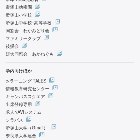
帝塚山幼稚園
帝塚山小学校
帝塚山中学校･高等学校
同窓会 わかみどり会
ファミリークラブ
後援会
短大同窓会 あかねぐも
学内向けほか
e-ラーニング TALES
情報教育研究センター
キャンパススクエア
出席登録専用
求人NAVIシステム
シラバス
帝塚山大学（Gmail）
奈良県大学連合