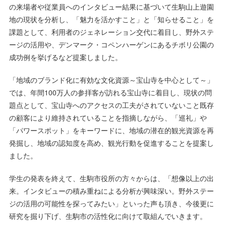
の来場者や従業員へのインタビュー結果に基づいて生駒山上遊園
地の現状を分析し、「魅力を活かすこと」と「知らせること」を
課題として、利用者のジェネレーション交代に着目し、野外ステ
ージの活用や、デンマーク・コペンハーゲンにあるチボリ公園の
成功例を挙げるなど提案しました。
「地域のブランド化に有効な文化資源～宝山寺を中心として～」
では、年間100万人の参拝客が訪れる宝山寺に着目し、現状の問
題点として、宝山寺へのアクセスの工夫がされていないこと既存
の顧客により維持されていることを指摘しながら、「巡礼」や
「パワースポット」をキーワードに、地域の潜在的観光資源を再
発掘し、地域の認知度を高め、観光行動を促進することを提案し
ました。
学生の発表を終えて、生駒市役所の方々からは、「想像以上の出
来。インタビューの積み重ねによる分析が興味深い。野外ステー
ジの活用の可能性を探ってみたい」といった声も頂き、今後更に
研究を掘り下げ、生駒市の活性化に向けて取組んでいきます。