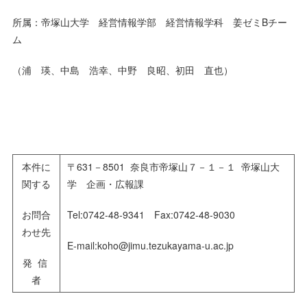
所属：帝塚山大学 経営情報学部 経営情報学科 姜ゼミBチー
ム
（浦 瑛、中島 浩幸、中野 良昭、初田 直也）
本件に
〒631－8501 奈良市帝塚山７－１－１ 帝塚山大
関する
学 企画・広報課
お問合
Tel:0742-48-9341 Fax:0742-48-9030
わせ先
E-mail:koho@jimu.tezukayama-u.ac.jp
発 信
者