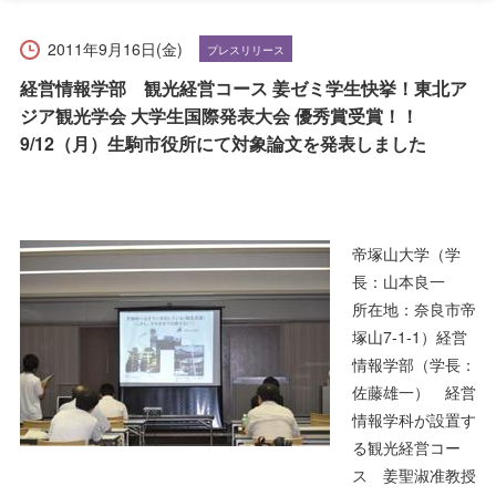
受験生の方へ
在学生の方へ
2011年9月16日(金)
プレスリリース
保護者の方へ
卒業生の方へ
経営情報学部 観光経営コース 姜ゼミ学生快挙！東北ア
ジア観光学会 大学生国際発表大会 優秀賞受賞！！
一般の方へ
企業・採用担当者の方へ
9/12（月）生駒市役所にて対象論文を発表しました
English
資料請求
お問い合わせ
帝塚山大学（学
長：山本良一
所在地：奈良市帝
塚山7-1-1）経営
情報学部（学長：
佐藤雄一） 経営
情報学科が設置す
る観光経営コー
ス 姜聖淑准教授