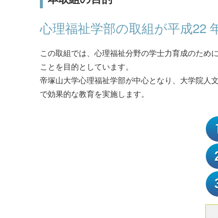
学園章・校章/シンボルマーク/校歌
心理福祉学部の取組が平成22
学則
この取組では、心理福祉分野の学士力育成のため
教育への取り組み
ことを目的としています。
帝塚山大学心理福祉学部が中心となり、大学院人
で効果的な教育を実施します。