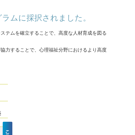
組織図
グラムに採択されました。
キャンパス紹介
システムを確立することで、高度な人材育成を図る
大学広報
が協力することで、心理福祉分野におけるより高度