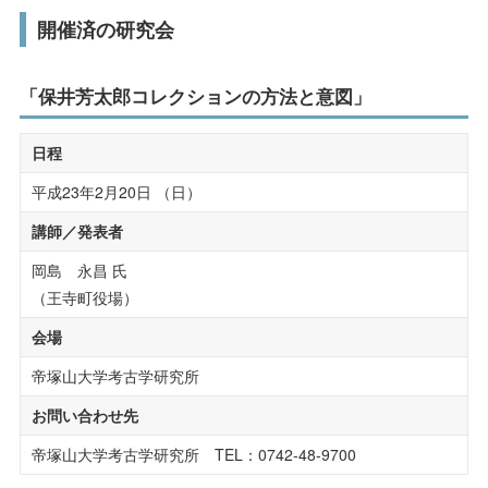
受験生の方へ
在学生の方へ
開催済の研究会
研究活動・実績
保護者の方へ
卒業生の方へ
社会連携
「保井芳太郎コレクションの方法と意図」
一般の方へ
企業・採用担当者の方へ
公開講座
日程
科目等履修生・聴講生
平成23年2月20日 （日）
English
資料請求
お問い合わせ
講師／発表者
社会人の学び直し
岡島 永昌 氏
こころのケアセンター
（王寺町役場）
会場
子育て支援センター
帝塚山大学考古学研究所
研究所・博物館・附属施設
お問い合わせ先
帝塚山大学考古学研究所 TEL：0742-48-9700