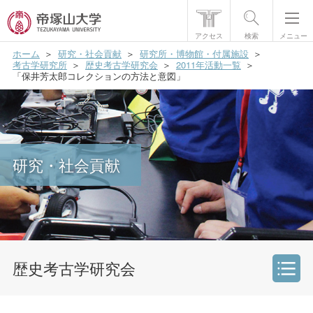
アクセス
検索
メニュー
ホーム
研究・社会貢献
研究所・博物館・付属施設
帝塚山大学について
考古学研究所
歴史考古学研究会
2011年活動一覧
「保井芳太郎コレクションの方法と意図」
学部・大学院
学生生活
国際交流
研究・社会貢献
研究・社会貢献
就職・資格
入試情報
歴史考古学研究会
研究・社会貢献