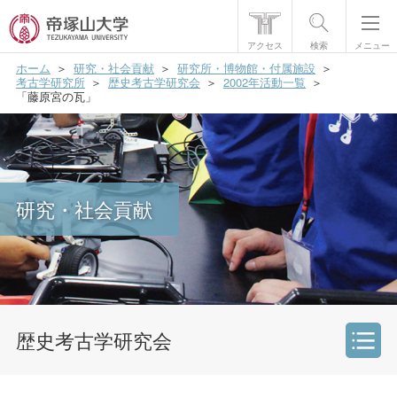
アクセス
検索
メニュー
ホーム
研究・社会貢献
研究所・博物館・付属施設
帝塚山大学について
考古学研究所
歴史考古学研究会
2002年活動一覧
「藤原宮の瓦」
学部・大学院
学生生活
国際交流
研究・社会貢献
研究・社会貢献
就職・資格
入試情報
歴史考古学研究会
研究・社会貢献