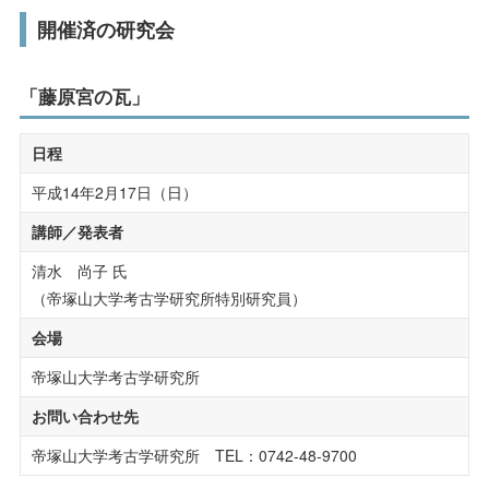
受験生の方へ
在学生の方へ
開催済の研究会
研究活動・実績
保護者の方へ
卒業生の方へ
社会連携
「藤原宮の瓦」
一般の方へ
企業・採用担当者の方へ
公開講座
日程
科目等履修生・聴講生
平成14年2月17日（日）
English
資料請求
お問い合わせ
講師／発表者
社会人の学び直し
清水 尚子 氏
こころのケアセンター
（帝塚山大学考古学研究所特別研究員）
会場
子育て支援センター
帝塚山大学考古学研究所
研究所・博物館・附属施設
お問い合わせ先
帝塚山大学考古学研究所 TEL：0742-48-9700