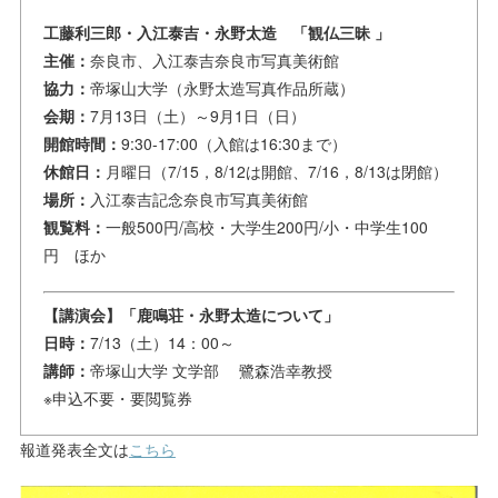
工藤利三郎・入江泰吉・永野太造 「観仏三昧 」
主催：
奈良市、入江泰吉奈良市写真美術館
協力：
帝塚山大学（永野太造写真作品所蔵）
会期：
7月13日（土）～9月1日（日）
開館時間：
9:30-17:00（入館は16:30まで）
休館日：
月曜日（7/15，8/12は開館、7/16，8/13は閉館）
場所：
入江泰吉記念奈良市写真美術館
観覧料：
一般500円/高校・大学生200円/小・中学生100
円 ほか
【講演会】「鹿鳴荘・永野太造について」
日時：
7/13（土）14：00～
講師：
帝塚山大学 文学部 鷺森浩幸教授
※申込不要・要閲覧券
報道発表全文は
こちら