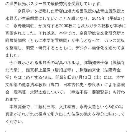
の世界観光ポスター展で最優秀賞を受賞しています。
「奈良学」を提唱した帝塚山短大名誉教授の故青山茂教授と
永野氏が生前懇意にしていたことが縁となり、2015年（平成27）
に「永野鹿鳴荘」が所有する7000枚にも及ぶガラス乾板が本学に
寄贈されました。それ以来、本学では、奈良学総合文化研究所と
附属博物館（ともに本学附置機関）が中心となって、ガラス乾板
を整理し、調査・研究するとともに、デジタル画像化を進めてき
ました。
今回展示される永野氏の写真パネルは、弥勒如来坐像（興福寺
北円堂）、鑑真和上坐像（唐招提寺）、釈迦如来像（法隆寺金
堂）をはじめとする49点。開幕初日の7月13日（土）には、本学
文学部の鷺森浩幸教授（専門：日本古代史・奈良学）による講演
会「鹿鳴荘・永野太造について」（申込不要・要観覧券）も行わ
れます。
本展覧会で、工藤利三郎、入江泰吉、永野太造という3名の写
真家がそれぞれの視点で引き出した仏像の魅力を存分に味わって
ください。