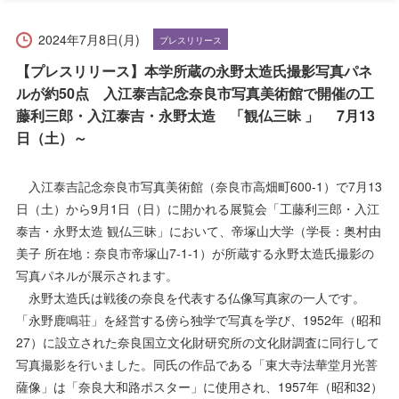
受験生の方へ
在学生の方へ
2024年7月8日(月)
プレスリリース
保護者の方へ
卒業生の方へ
【プレスリリース】本学所蔵の永野太造氏撮影写真パネ
ルが約50点 入江泰吉記念奈良市写真美術館で開催の工
一般の方へ
企業・採用担当者の方へ
藤利三郎・入江泰吉・永野太造 「観仏三昧 」 7月13
日（土）～
English
資料請求
お問い合わせ
入江泰吉記念奈良市写真美術館（奈良市高畑町600-1）で7月13
日（土）から9月1日（日）に開かれる展覧会「工藤利三郎・入江
泰吉・永野太造 観仏三昧」において、帝塚山大学（学長：奥村由
美子 所在地：奈良市帝塚山7-1-1）が所蔵する永野太造氏撮影の
写真パネルが展示されます。
永野太造氏は戦後の奈良を代表する仏像写真家の一人です。
「永野鹿鳴荘」を経営する傍ら独学で写真を学び、1952年（昭和
27）に設立された奈良国立文化財研究所の文化財調査に同行して
写真撮影を行いました。同氏の作品である「東大寺法華堂月光菩
薩像」は「奈良大和路ポスター」に使用され、1957年（昭和32）