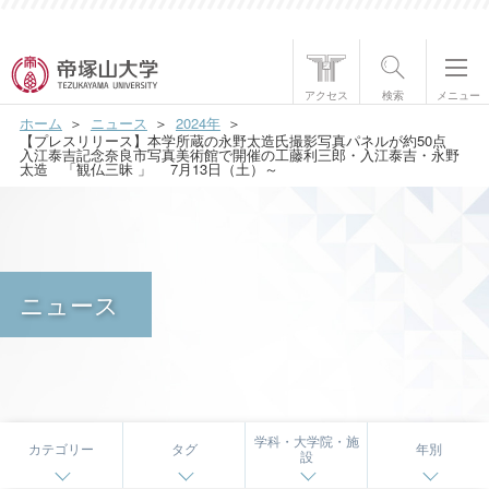
帝塚山大学について
アクセス
検索
メニュー
ホーム
ニュース
2024年
学部・大学院
【プレスリリース】本学所蔵の永野太造氏撮影写真パネルが約50点
入江泰吉記念奈良市写真美術館で開催の工藤利三郎・入江泰吉・永野
太造 「観仏三昧 」 7月13日（土）～
学生生活
国際交流
研究・社会貢献
ニュース
就職・資格
入試情報
学科・大学院・施
カテゴリー
タグ
年別
設