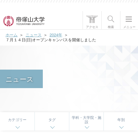
帝塚山大学について
アクセス
検索
メニュー
ホーム
ニュース
2024年
学部・大学院
７月１４日(日)オープンキャンパスを開催しました
学生生活
国際交流
ニュース
研究・社会貢献
就職・資格
入試情報
学科・大学院・施
カテゴリー
タグ
年別
設