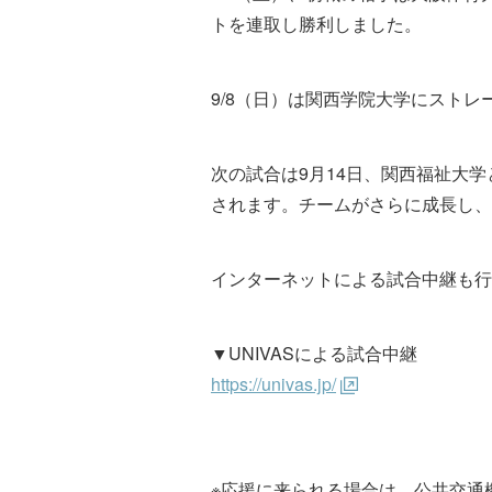
トを連取し勝利しました。
9/8（日）は関西学院大学にスト
次の試合は9月14日、関西福祉大
されます。チームがさらに成長し
インターネットによる試合中継も行
▼UNIVASによる試合中継
https://univas.jp/
※応援に来られる場合は、公共交通