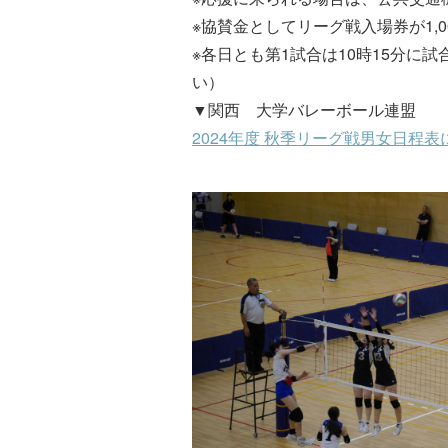
※協賛金としてリーグ戦入場券が1,
※各日とも第1試合は10時15分
い）
▼関西 大学バレーボール連盟
2024年度 秋季リーグ戦男女日程表