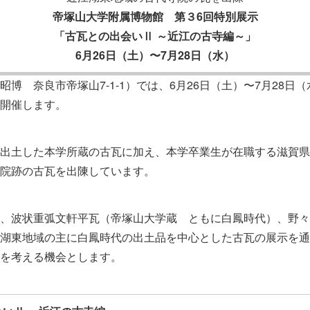
帝塚山大学附属博物館 第３6回特別展示
「古瓦との出会いⅡ ～近江の古寺編～」
6月26日（土）〜7月28日（水）
博 奈良市帝塚山7-1-1）では、6月26日（土）〜7月28日
開催します。
出土した本学所蔵の古瓦に加え、本学卒業生が在職する滋賀県
院跡の古瓦を出陳しています。
、波状重弧文軒平瓦（帝塚山大学蔵 ともに白鳳時代）、野々
湖東地域の主に白鳳時代の出土品を中心とした古瓦の展示を通
を考える機会とします。