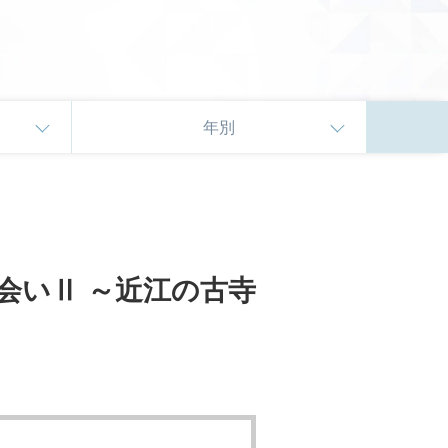
年別
会いⅡ ～近江の古寺