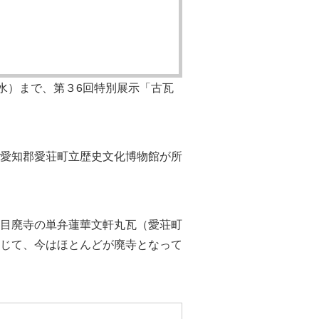
（水）まで、第３6回特別展示「古瓦
愛知郡愛荘町立歴史文化博物館が所
目廃寺の単弁蓮華文軒丸瓦（愛荘町
じて、今はほとんどが廃寺となって