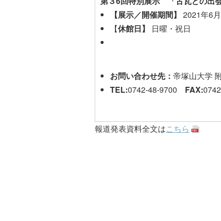
第３6回特別展示 「古瓦との出
【展示／開催期間】
2021年6
【
休館日】
日曜・祝日
お問い合わせ先：
帝塚山大学 附
TEL:
0742-48-9700
FAX:
0742
報道発表資料全文は
こちら