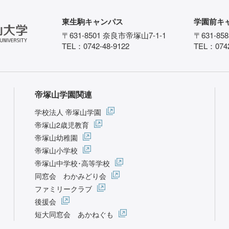
東生駒キャンパス
学園前キ
〒631-8501 奈良市帝塚山7-1-1
〒631-85
TEL：0742-48-9122
TEL：0742
帝塚山学園関連
学校法人 帝塚山学園
帝塚山2歳児教育
帝塚山幼稚園
帝塚山小学校
帝塚山中学校･高等学校
同窓会 わかみどり会
ファミリークラブ
後援会
短大同窓会 あかねぐも