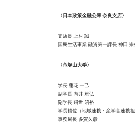
〈日本政策金融公庫 奈良支店〉
支店長 上村 誠
国民生活事業 融資第一課長 神田 崇
〈帝塚山大学〉
学長 蓮花 一己
副学長 向井 篤弘
副学長 飛世 昭裕
学長補佐（地域連携・産学官連携担当
事務局長 多賀久彦