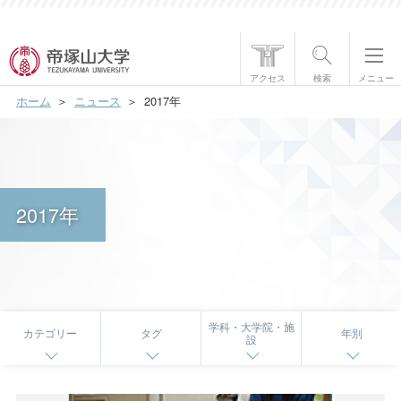
帝塚山大学について
アクセス
検索
メニュー
ホーム
ニュース
2017年
学部・大学院
学生生活
国際交流
2017年
研究・社会貢献
就職・資格
入試情報
学科・大学院・施
カテゴリー
タグ
年別
設