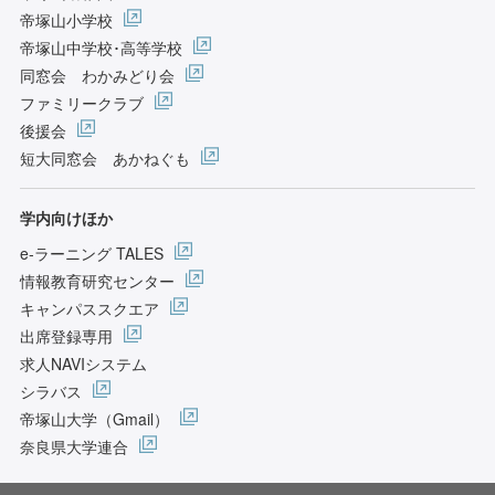
帝塚山小学校
帝塚山中学校･高等学校
同窓会 わかみどり会
ファミリークラブ
後援会
短大同窓会 あかねぐも
学内向けほか
e-ラーニング TALES
情報教育研究センター
キャンパススクエア
出席登録専用
求人NAVIシステム
シラバス
帝塚山大学（Gmail）
奈良県大学連合