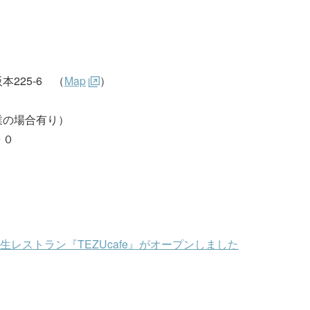
225-6 （
Map
）
業の場合有り）
００
レストラン『TEZUcafe』がオープンしました