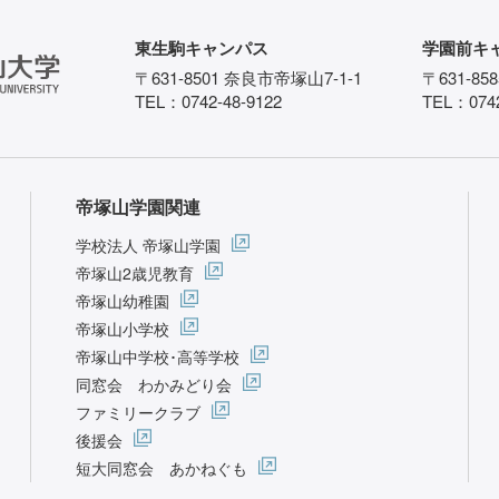
東生駒キャンパス
学園前キ
〒631-8501 奈良市帝塚山7-1-1
〒631-85
TEL：0742-48-9122
TEL：0742
帝塚山学園関連
学校法人 帝塚山学園
帝塚山2歳児教育
帝塚山幼稚園
帝塚山小学校
帝塚山中学校･高等学校
同窓会 わかみどり会
ファミリークラブ
後援会
短大同窓会 あかねぐも