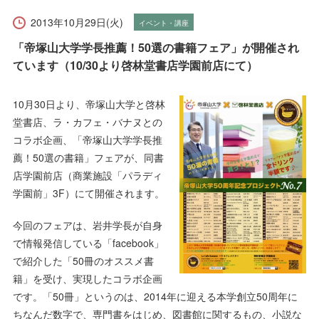
受験生の方へ
在学生の方へ
2013年10月29日(火)
イベント・講座
保護者の方へ
卒業生の方へ
「帝塚山大学学長推薦！50選の書籍フェア」が開催され
ています（10/30より啓林堂書店学園前店にて）
一般の方へ
企業・採用担当者の方へ
10月30日より、帝塚山大学と啓林
堂書店、ラ・カフェ・バナヌとの
English
資料請求
お問い合わせ
コラボ企画、「帝塚山大学学長推
薦！50選の書籍」フェアが、同書
店学園前店（商業施設「パラディ
学園前」3F）にて開催されます。
今回のフェアは、岩井学長が自身
で情報発信している「facebook」
で紹介した「50冊のオススメ書
籍」を受け、実現したコラボ企画
です。「50冊」というのは、2014年に迎える本学創立50周年に
ちなんだ数字で、専門書をはじめ、図書館に関するもの、小説な