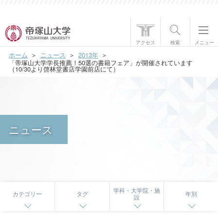
帝塚山大学について
アクセス
検索
メニュー
ホーム
ニュース
2013年
学部・大学院
「帝塚山大学学長推薦！50選の書籍フェア」が開催されています
（10/30より啓林堂書店学園前店にて）
学生生活
国際交流
ニュース
研究・社会貢献
就職・資格
入試情報
学科・大学院・施
カテゴリー
タグ
年別
設