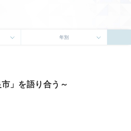
年別
良市」を語り合う～