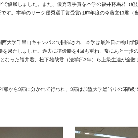
グで優勝しました。また、優秀選手賞を本学の福井将馬君（経
挙です。本学のリーグ優秀選手賞受賞は昨年度の今藤文也君（当時
けて関西大学千里山キャンパスで開催され、本学は最終日に桃山学
勝を果たしました。過去に準優勝を4回も重ね、常にあと一歩
となった福井君、松下雄哉君（法学部3年）ら上級生達が全勝
が1部から3部に分かれて行われ、3部は加盟大学総当りの5階級