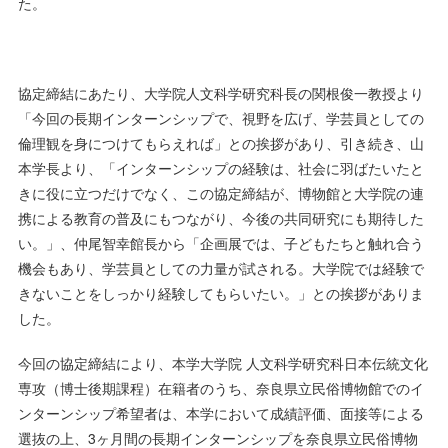
た。
協定締結にあたり、大学院人文科学研究科長の関根俊一教授より
「今回の長期インターンシップで、視野を広げ、学芸員としての
倫理観を身につけてもらえれば」との挨拶があり、引き続き、山
本学長より、「インターンシップの経験は、社会に羽ばたいたと
きに役に立つだけでなく、この協定締結が、博物館と大学院の連
携による教育の普及にもつながり、今後の共同研究にも期待した
い。」、仲尾智幸館長から「企画展では、子どもたちと触れ合う
機会もあり、学芸員としての力量が試される。大学院では経験で
きないことをしっかり経験してもらいたい。」との挨拶がありま
した。
今回の協定締結により、本学大学院 人文科学研究科日本伝統文化
専攻（博士後期課程）在籍者のうち、奈良県立民俗博物館でのイ
ンターンシップ希望者は、本学において成績評価、面接等による
選抜の上、3ヶ月間の長期インターンシップを奈良県立民俗博物