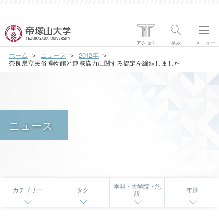
帝塚山大学について
アクセス
検索
メニュー
ホーム
ニュース
2012年
学部・大学院
奈良県立民俗博物館と連携協力に関する協定を締結しました
学生生活
国際交流
ニュース
研究・社会貢献
就職・資格
入試情報
学科・大学院・施
カテゴリー
タグ
年別
設