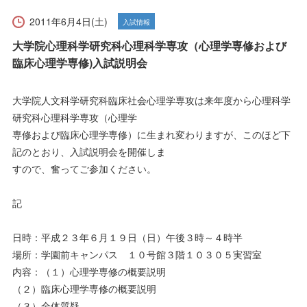
受験生の方へ
在学生の方へ
2011年6月4日(土)
入試情報
保護者の方へ
卒業生の方へ
大学院心理科学研究科心理科学専攻（心理学専修および
臨床心理学専修)入試説明会
一般の方へ
企業・採用担当者の方へ
大学院人文科学研究科臨床社会心理学専攻は来年度から心理科学
研究科心理科学専攻（心理学
English
資料請求
お問い合わせ
専修および臨床心理学専修）に生まれ変わりますが、このほど下
記のとおり、入試説明会を開催しま
すので、奮ってご参加ください。
記
日時：平成２３年６月１９日（日）午後３時～４時半
場所：学園前キャンパス １０号館３階１０３０５実習室
内容：（１）心理学専修の概要説明
（２）臨床心理学専修の概要説明
（３）全体質疑