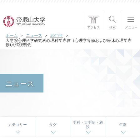
帝塚山大学について
アクセス
検索
メニュー
ホーム
ニュース
2011年
学部・大学院
大学院心理科学研究科心理科学専攻（心理学専修および臨床心理学専
修)入試説明会
学生生活
国際交流
ニュース
研究・社会貢献
就職・資格
入試情報
学科・大学院・施
カテゴリー
タグ
年別
設