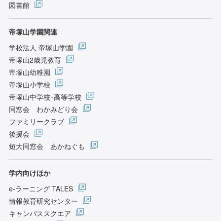
図書館
帝塚山学園関連
学校法人 帝塚山学園
帝塚山2歳児教育
帝塚山幼稚園
帝塚山小学校
帝塚山中学校･高等学校
同窓会 わかみどり会
ファミリークラブ
後援会
短大同窓会 あかねぐも
学内向けほか
e-ラーニング TALES
情報教育研究センター
キャンパススクエア