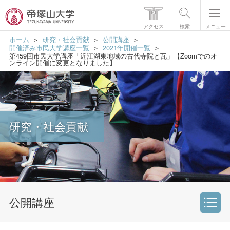
アクセス
検索
メニュー
ホーム
研究・社会貢献
公開講座
帝塚山大学について
開催済み市民大学講座一覧
2021年開催一覧
第459回市民大学講座「近江湖東地域の古代寺院と瓦」【Zoomでのオ
ンライン開催に変更となりました】
学部・大学院
学生生活
国際交流
研究・社会貢献
研究・社会貢献
就職・資格
入試情報
公開講座
研究・社会貢献