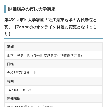
受験生の方へ
在学生の方へ
開催済みの市民大学講座
研究活動・実績
保護者の方へ
卒業生の方へ
第459回市民大学講座「近江湖東地域の古代寺院と
社会連携
瓦」【Zoomでのオンライン開催に変更となりまし
一般の方へ
企業・採用担当者の方へ
公開講座
た】
English
資料請求
お問い合わせ
科目等履修生・聴講生
講師
社会人の学び直し
山本 剛史 氏（愛荘町立歴史文化博物館学芸員）
日程
こころのケアセンター
令和3年7月3日（土）
子育て支援センター
時間
研究所・博物館・附属施設
14：00～15：30
開催場所
無料Web会議システム『Zoom』