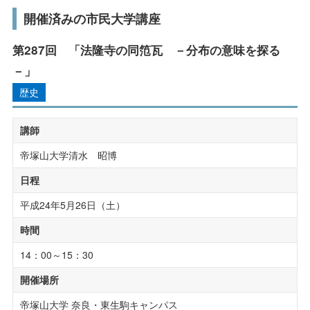
受験生の方へ
在学生の方へ
開催済みの市民大学講座
研究活動・実績
保護者の方へ
卒業生の方へ
第287回 「法隆寺の同笵瓦 －分布の意味を探る
社会連携
－」
一般の方へ
企業・採用担当者の方へ
公開講座
歴史
科目等履修生・聴講生
English
資料請求
お問い合わせ
講師
社会人の学び直し
帝塚山大学清水 昭博
日程
こころのケアセンター
平成24年5月26日（土）
子育て支援センター
時間
研究所・博物館・附属施設
14：00～15：30
開催場所
帝塚山大学 奈良・東生駒キャンパス