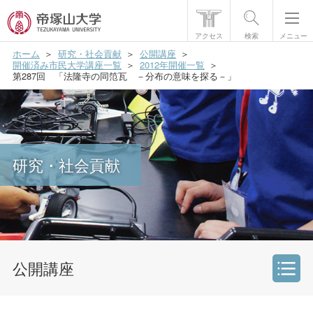
アクセス
検索
メニュー
ホーム
研究・社会貢献
公開講座
帝塚山大学について
開催済み市民大学講座一覧
2012年開催一覧
第287回 「法隆寺の同笵瓦 －分布の意味を探る－」
学部・大学院
学生生活
国際交流
研究・社会貢献
研究・社会貢献
就職・資格
入試情報
公開講座
研究・社会貢献