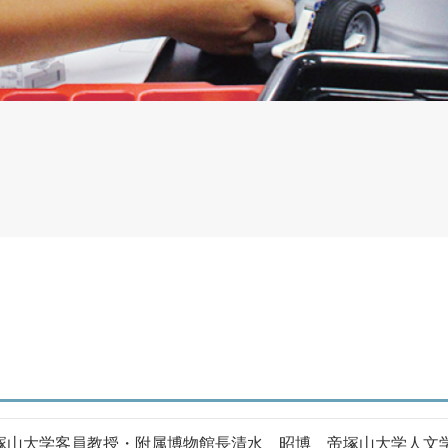
社会連携
社会人の学び直し
研究所・博物館・附属施設
塚山大学客員教授・附属博物館長清水 昭博 帝塚山大学人文