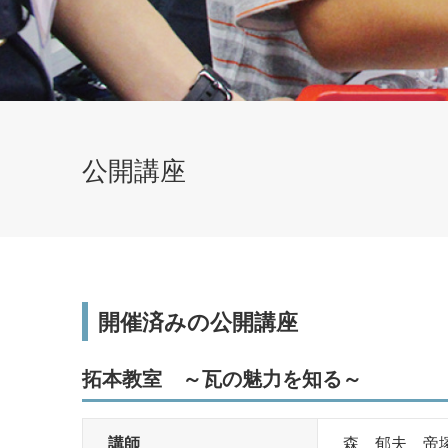
公開講座
研究・社会貢献
研究活動・実績
開催済みの公開講座
科目等履修生・聴講生
拓本教室 ～瓦の魅力を知る～
子育て支援センター
講師
森 郁夫 帝