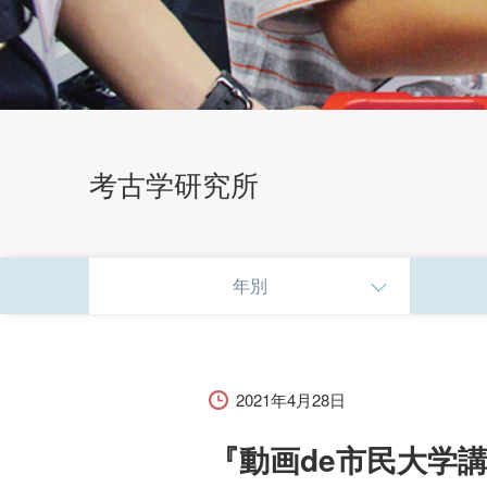
考古学研究所
研究・社会貢献
年別
研究活動・実績
科目等履修生・聴講生
2021年4月28日
『動画de市民大学
子育て支援センター