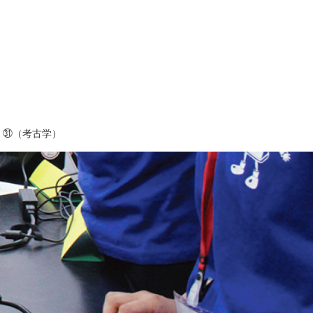
』㉛（考古学）