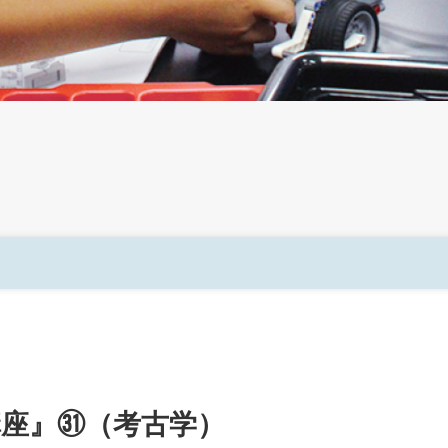
社会連携
社会人の学び直し
講座』㉛（考古学）
研究所・博物館・附属施設