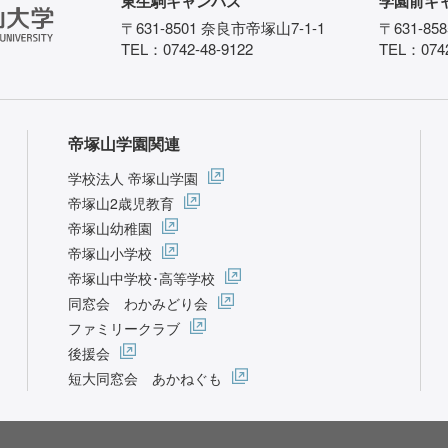
東生駒キャンパス
学園前キ
〒631-8501 奈良市帝塚山7-1-1
〒631-85
TEL：0742-48-9122
TEL：0742
帝塚山学園関連
学校法人 帝塚山学園
帝塚山2歳児教育
帝塚山幼稚園
帝塚山小学校
帝塚山中学校･高等学校
同窓会 わかみどり会
ファミリークラブ
後援会
短大同窓会 あかねぐも