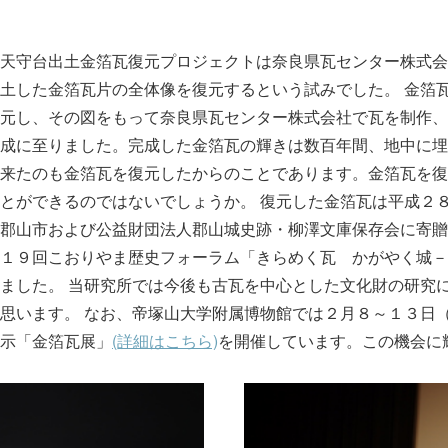
天守台出土金箔瓦復元プロジェクトは奈良県瓦センター株式会
土した金箔瓦片の全体像を復元するという試みでした。 金箔
元し、その図をもって奈良県瓦センター株式会社で瓦を制作、
成に至りました。完成した金箔瓦の輝きは数百年間、地中に埋
来たのも金箔瓦を復元したからのことであります。金箔瓦を復
とができるのではないでしょうか。 復元した金箔瓦は平成２
郡山市および公益財団法人郡山城史跡・柳澤文庫保存会に寄贈
１９回こおりやま歴史フォーラム「きらめく瓦 かがやく城－
ました。 当研究所では今後も古瓦を中心とした文化財の研究
思います。 なお、帝塚山大学附属博物館では２月８～１３日
示「金箔瓦展」
(詳細はこちら)
を開催しています。この機会に