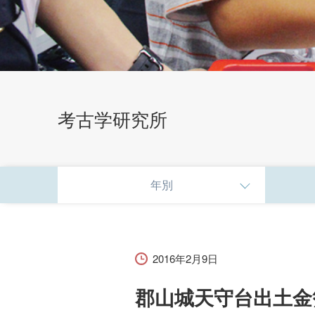
考古学研究所
研究・社会貢献
年別
研究活動・実績
科目等履修生・聴講生
2016年2月9日
郡山城天守台出土金
子育て支援センター