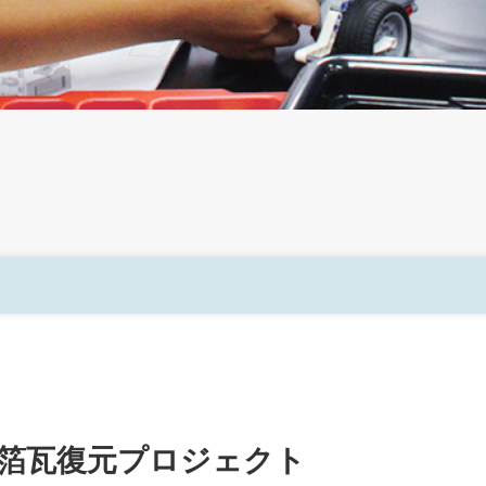
社会連携
社会人の学び直し
箔瓦復元プロジェクト
研究所・博物館・附属施設