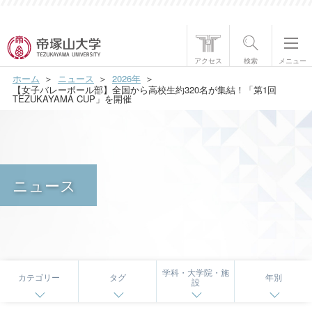
帝塚山大学について
アクセス
検索
メニュー
ホーム
ニュース
2026年
学部・大学院
【女子バレーボール部】全国から高校生約320名が集結！「第1回
TEZUKAYAMA CUP」を開催
学生生活
国際交流
ニュース
研究・社会貢献
就職・資格
入試情報
学科・大学院・施
カテゴリー
タグ
年別
設