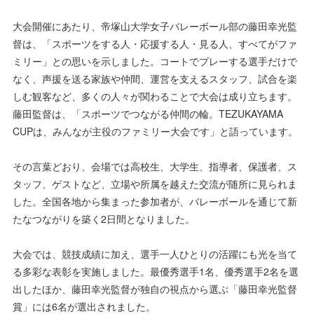
大会開催にあたり、帝塚山大学女子バレーボール部の藤田幸光監
督は、「スポーツをする人・応援する人・見る人、すべてがファ
ミリー」との思いを示しました。コートでプレーする選手だけで
なく、声援を送る家族や仲間、運営を支えるスタッフ、試合を楽
しむ観客など、多くの人々が関わることで大会は成り立ちます。
藤田監督は、「スポーツでつながる仲間の輪。TEZUKAYAMA
CUPは、みんなが主役のファミリー大会です」と語っています。
その言葉どおり、会場では高校生、大学生、指導者、保護者、ス
タッフ、ゲストなど、立場や所属を越えた交流が随所に見られま
した。全国各地から集まった参加者が、バレーボールを通じて新
たなつながりを築く2日間となりました。
大会では、競技成績に加え、選手一人ひとりの活躍にも光を当て
る多彩な表彰を実施しました。最優秀選手1名、優秀選手2名を選
出したほか、藤田幸光監督が独自の視点から選ぶ「藤田幸光監督
賞」には6名が選出されました。