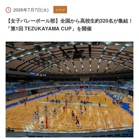
受験生の方へ
在学生の方へ
2026年7月7日(火)
クラブ
保護者の方へ
卒業生の方へ
【女子バレーボール部】全国から高校生約320名が集結！
「第1回 TEZUKAYAMA CUP」を開催
一般の方へ
企業・採用担当者の方へ
English
資料請求
お問い合わせ