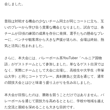
会しました。
普段は対戦する機会の少ないチーム同士が同じコートに立ち、互
いのプレーから学び合う貴重な機会となりました。試合では、各
チームが日頃の練習の成果を存分に発揮。選手たちの懸命なプレ
ーに、ベンチや観客席から大きな声援が送られ、会場は終始、熱
気と活気に包まれました。
さらに、本大会には、バレーボール系YouTuber「ヘルニア国物
語」がゲストチームとして参加しました。単なるゲスト出演では
なく、実際にチームとして大会に出場し、高校生や大学生（帝塚
山大学）と同じコートでプレー。真剣勝負と交流を通じて、通常
の競技大会とはひと味違う盛り上がりを生み出しました。
本大会が目指したのは、勝敗を競うことだけではありません。バ
レーボールを通じて競技力を高めるとともに、学校や地域を越え
た交流と親睦を深めることも大きな目的です。