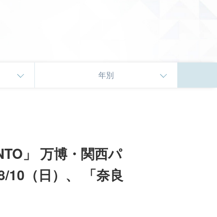
年別
TO」 万博・関西パ
/10（日）、 「奈良