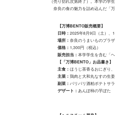
（売り切れ次第終了）。本学の学生
奈良の食の魅力を詰め込んだ「万博
【万博BENTO販売概要】
日時：
2025年8月9日（土）
場所：
奈良のうまいものプラザ（
価格：
1,300円（税込）
販売担当：
本学学生を含む「ヘ
【「万博BENTO」お品書き】
主食：
ほうじ茶香るおにぎり、
主菜：
鶏肉と大和丸なすの生姜
副菜：
パリパリ酒粕ポテトサラ
デザート：
あんぽ柿の芋ぼた