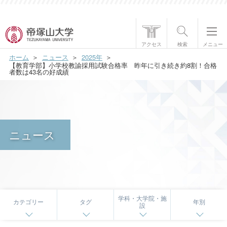
帝塚山大学について
アクセス
検索
メニュー
ホーム
ニュース
2025年
学部・大学院
【教育学部】小学校教諭採用試験合格率 昨年に引き続き約8割！合格
者数は43名の好成績
学生生活
国際交流
ニュース
研究・社会貢献
就職・資格
入試情報
学科・大学院・施
カテゴリー
タグ
年別
設