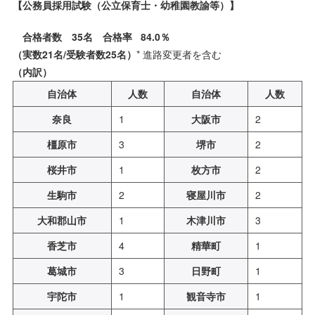
【公務員採用試験（公立保育士・幼稚園教諭等）】
合格者数 35名 合格率 84.0％
（実数21名/受験者数25名）
* 進路変更者を含む
（内訳）
自治体
人数
自治体
人数
奈良
1
大阪市
2
橿原市
3
堺市
2
桜井市
1
枚方市
2
生駒市
2
寝屋川市
2
大和郡山市
1
木津川市
3
香芝市
4
精華町
1
葛城市
3
日野町
1
宇陀市
1
観音寺市
1