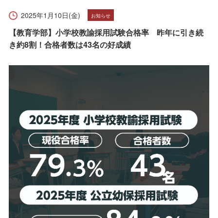
受験生の方へ
在学生の方へ
2025年1月10日(金)
お知らせ
保護者の方へ
卒業生の方へ
【教育学部】小学校教諭採用試験合格率 昨年に引き続
き約8割！合格者数は43名の好成績
一般の方へ
企業・採用担当者の方へ
English
資料請求
お問い合わせ