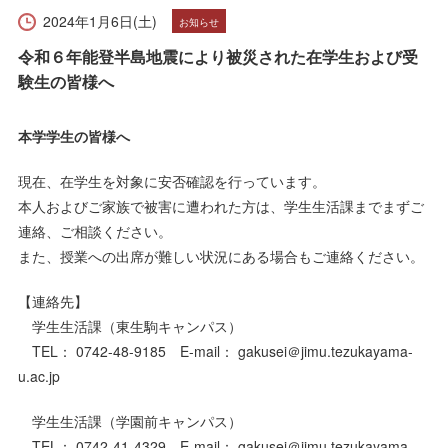
受験生の方へ
在学生の方へ
2024年1月6日(土)
お知らせ
令和６年能登半島地震により被災された在学生および受
保護者の方へ
卒業生の方へ
験生の皆様へ
一般の方へ
企業・採用担当者の方へ
本学学生の皆様へ
English
資料請求
お問い合わせ
現在、在学生を対象に安否確認を行っています。
本人およびご家族で被害に遭われた方は、学生生活課までまずご
連絡、ご相談ください。
また、授業への出席が難しい状況にある場合もご連絡ください。
【連絡先】
学生生活課（東生駒キャンパス）
TEL： 0742-48-9185 E-mail： gakusei＠jimu.tezukayama-
u.ac.jp
学生生活課（学園前キャンパス）
TEL： 0742-41-4329 E-mail： gakusei＠jimu.tezukayama-