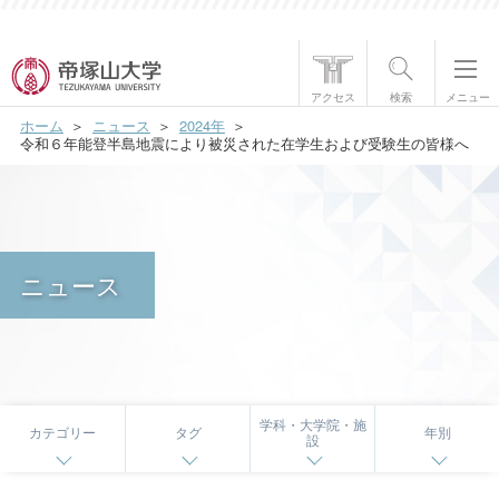
帝塚山大学について
アクセス
検索
メニュー
ホーム
ニュース
2024年
学部・大学院
令和６年能登半島地震により被災された在学生および受験生の皆様へ
学生生活
国際交流
ニュース
研究・社会貢献
就職・資格
入試情報
学科・大学院・施
カテゴリー
タグ
年別
設