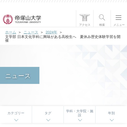
帝塚山大学について
アクセス
検索
メニュー
ホーム
ニュース
2024年
学部・大学院
文学部 日本文化学科に興味がある高校生へ 夏休み歴史体験学習を開
催
学生生活
国際交流
ニュース
研究・社会貢献
就職・資格
入試情報
学科・大学院・施
カテゴリー
タグ
年別
設