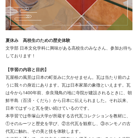
夏休み 高校生のための歴史体験
文学部 日本文化学科に興味がある高校生のみなさん、参加お待ち
しております！
【学習の内容と目的】
瓦屋根の風景は日本の町並みに欠かせません。瓦は当たり前のよ
うに我々の身近にあります。瓦は日本家屋の象徴といえます。瓦
は今から1400年前、奈良飛鳥の地に寺院が建設されるときに、朝
鮮半島（百済・くだら）から日本に伝えられました。それ以来、
日本ではずっと瓦を使い続けているのです。
本学習では帝塚山大学が所蔵する古代瓦コレクションを教材に、
①そのルーツと歴史を学び、②古代瓦を観察し、③ホンモノの古
代瓦に触れ、その美と技を体験します。