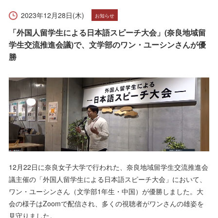
受験生の方へ
在学生の方へ
2023年12月28日(木)
お知らせ
保護者の方へ
卒業生の方へ
「外国人留学生による日本語スピーチ大会」(奈良地域留
学生交流推進会議)で、文学部のワン・ユーシンさんが優
一般の方へ
企業・採用担当者の方へ
勝
English
資料請求
お問い合わせ
12月22日に奈良女子大学で行われた、奈良地域留学生交流推進会
議主催の「外国人留学生による日本語スピーチ大会」において、
ワン・ユーシンさん（文学部1年生・中国）が優勝しました。大
会の様子はZoomで配信され、多くの視聴者がワンさんの雄姿を
見守りました。