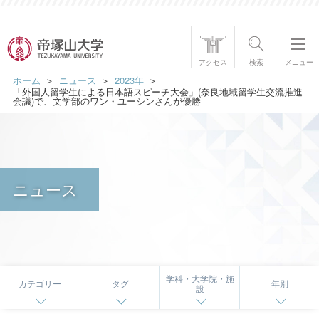
帝塚山大学について
アクセス
検索
メニュー
ホーム
ニュース
2023年
学部・大学院
「外国人留学生による日本語スピーチ大会」(奈良地域留学生交流推進
会議)で、文学部のワン・ユーシンさんが優勝
学生生活
国際交流
ニュース
研究・社会貢献
就職・資格
入試情報
学科・大学院・施
カテゴリー
タグ
年別
設