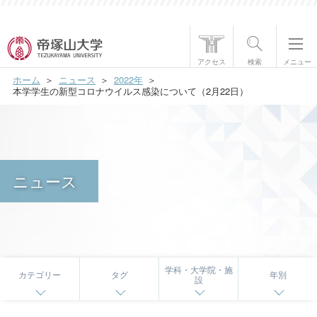
帝塚山大学について
アクセス
検索
メニュー
ホーム
ニュース
2022年
学部・大学院
本学学生の新型コロナウイルス感染について（2月22日）
学生生活
国際交流
ニュース
研究・社会貢献
就職・資格
入試情報
学科・大学院・施
カテゴリー
タグ
年別
設