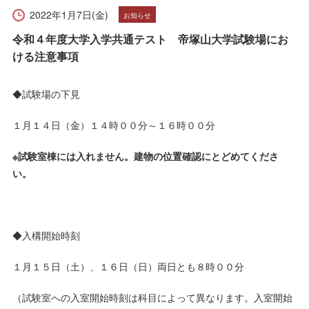
受験生の方へ
在学生の方へ
2022年1月7日(金)
お知らせ
令和４年度大学入学共通テスト 帝塚山大学試験場にお
保護者の方へ
卒業生の方へ
ける注意事項
一般の方へ
企業・採用担当者の方へ
◆試験場の下見
English
資料請求
お問い合わせ
１月１４日（金）１４時００分～１６時００分
※試験室棟には入れません。建物の位置確認にとどめてくださ
い。
◆入構開始時刻
１月１５日（土）、１６日（日）両日とも８時００分
（試験室への入室開始時刻は科目によって異なります。入室開始