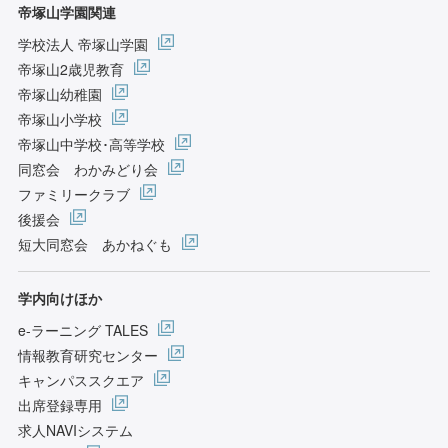
帝塚山学園関連
学校法人 帝塚山学園
帝塚山2歳児教育
帝塚山幼稚園
帝塚山小学校
帝塚山中学校･高等学校
同窓会 わかみどり会
ファミリークラブ
後援会
短大同窓会 あかねぐも
学内向けほか
e-ラーニング TALES
情報教育研究センター
キャンパススクエア
出席登録専用
求人NAVIシステム