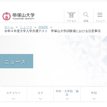
帝塚山大学について
アクセス
検索
メニュー
ホーム
ニュース
2022年
学部・大学院
令和４年度大学入学共通テスト 帝塚山大学試験場における注意事項
学生生活
国際交流
ニュース
研究・社会貢献
就職・資格
入試情報
学科・大学院・施
カテゴリー
タグ
年別
設