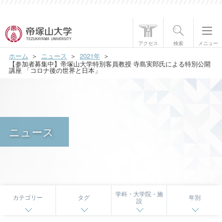
帝塚山大学について
アクセス
検索
メニュー
ホーム
ニュース
2021年
学部・大学院
【参加者募集中】帝塚山大学特別客員教授 寺島実郎氏による特別公開
講座 「コロナ後の世界と日本」
学生生活
国際交流
ニュース
研究・社会貢献
就職・資格
入試情報
学科・大学院・施
カテゴリー
タグ
年別
設