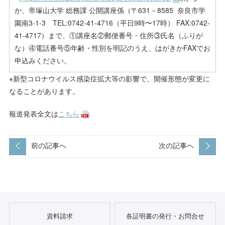
か、帝塚山大学 総務課 公開講座係（〒631－8585 奈良市学
園南3-1-3 TEL:0742-41-4716（平日9時〜17時） FAX:0742-
41-4717）まで、①講座名②郵便番号・住所③氏名（ふりが
な）④電話番号⑤年齢・性別を明記のうえ、はがきかFAXでお
申込みください。
※新型コロナウイルス感染症拡大等の影響で、開催形態が変更に
なることがあります。
報道発表全文は
こちら
前の記事へ
次の記事へ
資料請求
各証明書の発行・お問合せ