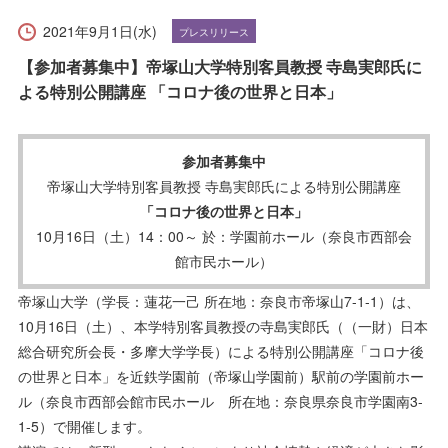
受験生の方へ
在学生の方へ
2021年9月1日(水)
プレスリリース
保護者の方へ
卒業生の方へ
【参加者募集中】帝塚山大学特別客員教授 寺島実郎氏に
よる特別公開講座 「コロナ後の世界と日本」
一般の方へ
企業・採用担当者の方へ
参加者募集中
English
資料請求
お問い合わせ
帝塚山大学特別客員教授 寺島実郎氏による特別公開講座
「コロナ後の世界と日本」
10月16日（土）14：00～ 於：学園前ホール（奈良市西部会
館市民ホール）
帝塚山大学（学長：蓮花一己 所在地：奈良市帝塚山7-1-1）は、
10月16日（土）、本学特別客員教授の寺島実郎氏（（一財）日本
総合研究所会長・多摩大学学長）による特別公開講座「コロナ後
の世界と日本」を近鉄学園前（帝塚山学園前）駅前の学園前ホー
ル（奈良市西部会館市民ホール 所在地：奈良県奈良市学園南3-
1-5）で開催します。