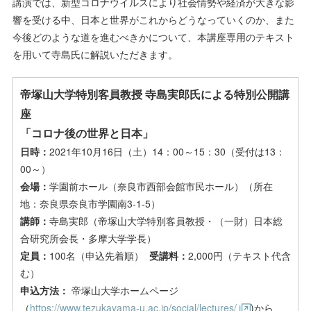
講演では、新型コロナウイルスにより社会情勢や経済が大きな影
響を受ける中、日本と世界がこれからどうなっていくのか、また
今後どのような道を進むべきかについて、本講座専用のテキスト
を用いて寺島氏に解説いただきます。
帝塚山大学特別客員教授 寺島実郎氏による特別公開講
座
「コロナ後の世界と日本」
日時：
2021年10月16日（土）14：00～15：30（受付は13：
00～）
会場：
学園前ホール（奈良市西部会館市民ホール）（所在
地：奈良県奈良市学園南3-1-5）
講師：
寺島実郎（帝塚山大学特別客員教授・（一財）日本総
合研究所会長・多摩大学学長）
定員：
100名（申込先着順）
受講料：
2,000円（テキスト代含
む）
申込方法：
帝塚山大学ホームページ
（
https://www.tezukayama-u.ac.jp/social/lectures/
)から