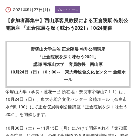
受験生の方へ
在学生の方へ
2021年9月27日(月)
プレスリリース
保護者の方へ
卒業生の方へ
【参加者募集中】西山厚客員教授による正倉院展 特別公
開講座 「正倉院展を深く味わう2021」10/24開催
一般の方へ
企業・採用担当者の方へ
帝塚山大学主催 正倉院展 特別公開講座
English
資料請求
お問い合わせ
「正倉院展を深く味わう2021」
講師 帝塚山大学 客員教授 西山厚
10月24日（日） 10：00～ 東大寺総合文化センター 金鐘ホ
ール
帝塚山大学（学長：蓮花一己 所在地：奈良市帝塚山7-1-1）は、
10月24日（日）、東大寺総合文化センター 金鐘ホール（奈良市
水門町100）にて正倉院展特別公開講座「正倉院展を深く味わう
2021」を開催します。
10月30日（土）～11月15日（月）にかけて開催される「第73回
正倉院展」に先駆け、今年の出陳物である螺鈿紫檀阮咸や、彩色