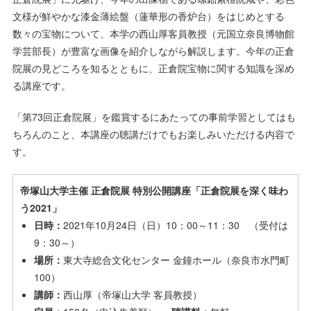
文様が鮮やかな漆金薄絵盤（蓮華形の香炉台）をはじめとする
数々の宝物について、本学の西山厚客員教授（元国立奈良博物館
学芸部長）が豊富な画像を紹介しながら解説します。今年の正倉
院展の見どころを知るとともに、正倉院宝物に関する知識を深め
る講座です。
「第73回正倉院展」を鑑賞するにあたっての事前学習としてはも
ちろんのこと、本講座の聴講だけでもお楽しみいただける内容で
す。
帝塚山大学主催 正倉院展 特別公開講座「正倉院展を深く味わ
う2021」
日時：
2021年10月24日（日）10：00～11：30 （受付は
9：30～）
場所：
東大寺総合文化センター 金鐘ホール（奈良市水門町
100）
講師：
西山厚（帝塚山大学 客員教授）