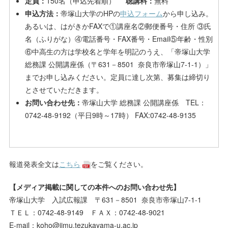
定員：
150名（申込先着順）
聴講料：
無料
申込方法：
帝塚山大学のHPの
申込フォーム
から申し込み。
あるいは、はがきかFAXで①講座名②郵便番号・住所 ③氏
名（ふりがな）④電話番号・FAX番号・Email⑤年齢・性別
⑥中高生の方は学校名と学年を明記のうえ、「帝塚山大学
総務課 公開講座係（〒631－8501 奈良市帝塚山7-1-1）」
までお申し込みください。定員に達し次第、募集は締切り
とさせていただきます。
お問い合わせ先：
帝塚山大学 総務課 公開講座係 TEL：
0742-48-9192（平日9時～17時） FAX:0742-48-9135
報道発表全文は
こちら
をご覧ください。
【メディア掲載に関しての本件へのお問い合わせ先】
帝塚山大学 入試広報課 〒631－8501 奈良市帝塚山7-1-1
ＴＥＬ：0742-48-9149 ＦＡＸ：0742-48-9021
E-mail：koho@jimu.tezukayama-u.ac.jp