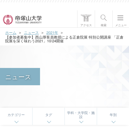
帝塚山大学について
アクセス
検索
メニュー
ホーム
ニュース
2021年
学部・大学院
【参加者募集中】西山厚客員教授による正倉院展 特別公開講座 「正倉
院展を深く味わう2021」10/24開催
学生生活
国際交流
ニュース
研究・社会貢献
就職・資格
入試情報
学科・大学院・施
カテゴリー
タグ
年別
設