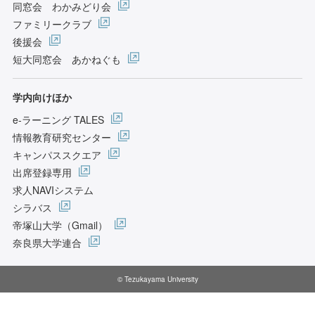
同窓会 わかみどり会
ファミリークラブ
後援会
短大同窓会 あかねぐも
学内向けほか
e-ラーニング TALES
情報教育研究センター
キャンパススクエア
出席登録専用
求人NAVIシステム
シラバス
帝塚山大学（Gmail）
奈良県大学連合
© Tezukayama University