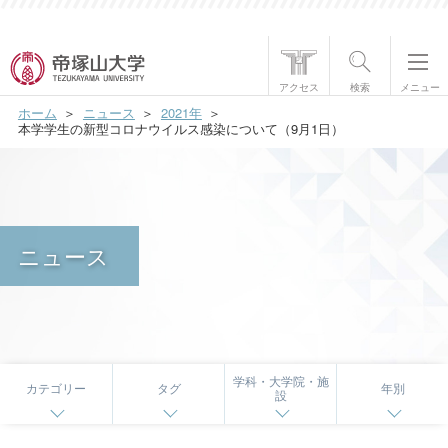
帝塚山大学について
アクセス
検索
メニュー
ホーム
ニュース
2021年
学部・大学院
本学学生の新型コロナウイルス感染について（9月1日）
学生生活
国際交流
ニュース
研究・社会貢献
就職・資格
入試情報
学科・大学院・施
カテゴリー
タグ
年別
設