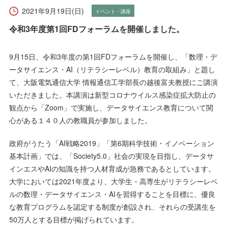
受験生の方へ
在学生の方へ
2021年9月19日(日)
イベント・講座
令和3年度第1回FDフォーラムを開催しました。
保護者の方へ
卒業生の方へ
9月15日、令和3年度の第1回FDフォーラムを開催し、「数理・デ
一般の方へ
企業・採用担当者の方へ
ータサイエンス・AI（リテラシーレベル）教育の取組み」と題し
て、大阪電気通信大学 情報通信工学部長の越後富夫教授にご講演
English
資料請求
お問い合わせ
いただきました。本講演は新型コロナウイルス感染症拡大防止の
観点から「Zoom」で実施し、データサイエンス教育について関
心がある１４０人の教職員が参加しました。
政府がうたう「AI戦略2019」「第6期科学技術・イノベーション
基本計画」では、「Society5.0」社会の実現を目指し、データサ
インエスやAIの知識を持つ人材育成が急務であるとしています。
大学においては2021年度より、大学生・高専生がリテラシーレベ
ルの数理・データサイエンス・AIを習得することを目標に、優良
な教育プログラムを認定する制度が創設され、それらの受講生を
50万人とする目標が掲げられています。