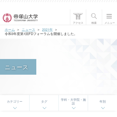
帝塚山大学について
アクセス
検索
メニュー
ホーム
ニュース
2021年
学部・大学院
令和3年度第1回FDフォーラムを開催しました。
学生生活
国際交流
ニュース
研究・社会貢献
就職・資格
入試情報
学科・大学院・施
カテゴリー
タグ
年別
設