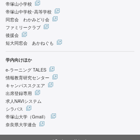
帝塚山小学校
帝塚山中学校･高等学校
同窓会 わかみどり会
ファミリークラブ
後援会
短大同窓会 あかねぐも
学内向けほか
e-ラーニング TALES
情報教育研究センター
キャンパススクエア
出席登録専用
求人NAVIシステム
シラバス
帝塚山大学（Gmail）
奈良県大学連合