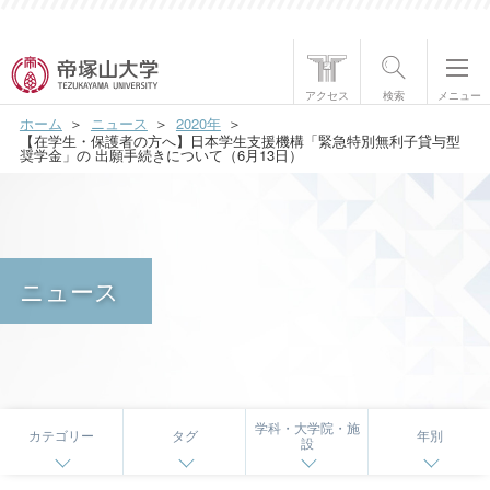
帝塚山大学について
アクセス
検索
メニュー
ホーム
ニュース
2020年
学部・大学院
【在学生・保護者の方へ】日本学生支援機構「緊急特別無利子貸与型
奨学金」の 出願手続きについて（6月13日）
学生生活
国際交流
ニュース
研究・社会貢献
就職・資格
入試情報
学科・大学院・施
カテゴリー
タグ
年別
設