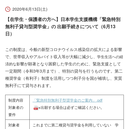
受験生の方へ
在学生の方へ
2020年6月13日(土)
保護者の方へ
卒業生の方へ
【在学生・保護者の方へ】日本学生支援機構「緊急特別
無利子貸与型奨学金」の 出願手続きについて（6月13
一般の方へ
企業・採用担当者の方へ
日）
この制度は、今般の新型コロナウイルス感染症の拡大による影響
English
資料請求
お問い合わせ
で、世帯収入やアルバイト収入等が大幅に減
少し、学生生活への経
響が顕著となり困窮した学生のために、緊急支援として
済的な影
一定期間（令和3年3月まで）、特別の貸与を行うものです。第二
種奨学金（有利子）制度を活用しつつ利子分を国が補填し、実質
無利子にて貸与されます。
制度内容
「緊急特別無利子型奨学金のご案内」.pdf
対象者の
※出願する場合は必ずご確認ください。
要件
対象者
これまでに第二種貸与奨学金を利用していない 学