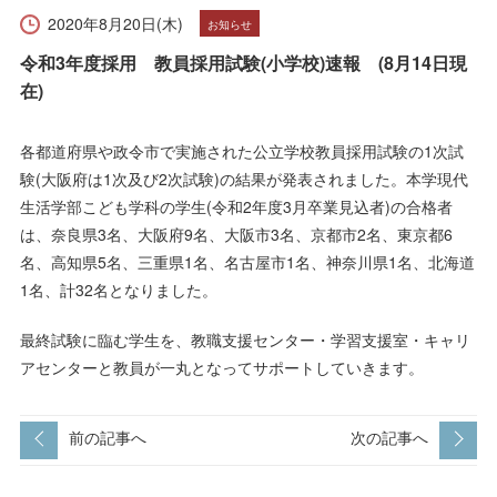
受験生の方へ
在学生の方へ
2020年8月20日(木)
お知らせ
令和3年度採用 教員採用試験(小学校)速報 (8月14日現
保護者の方へ
卒業生の方へ
在)
一般の方へ
企業・採用担当者の方へ
各都道府県や政令市で実施された公立学校教員採用試験の1次試
験(大阪府は1次及び2次試験)の結果が発表されました。本学現代
English
資料請求
お問い合わせ
生活学部こども学科の学生(令和2年度3月卒業見込者)の合格者
は、奈良県3名、大阪府9名、大阪市3名、京都市2名、東京都6
名、高知県5名、三重県1名、名古屋市1名、神奈川県1名、北海道
1名、計32名となりました。
最終試験に臨む学生を、教職支援センター・学習支援室・キャリ
アセンターと教員が一丸となってサポートしていきます。
前の記事へ
次の記事へ