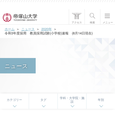
帝塚山大学について
アクセス
検索
メニュー
ホーム
ニュース
2020年
学部・大学院
令和3年度採用 教員採用試験(小学校)速報 (8月14日現在)
学生生活
国際交流
ニュース
研究・社会貢献
就職・資格
入試情報
学科・大学院・施
カテゴリー
タグ
年別
設