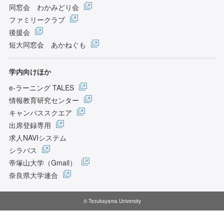
同窓会 わかみどり会
ファミリークラブ
後援会
短大同窓会 あかねぐも
学内向けほか
e-ラーニング TALES
情報教育研究センター
キャンパススクエア
出席登録専用
求人NAVIシステム
シラバス
帝塚山大学（Gmail）
奈良県大学連合
© Tezukayama University