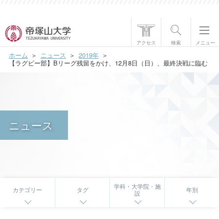
帝塚山大学について
アクセス
検索
メニュー
ホーム
ニュース
2019年
学部・大学院
【ラグビー部】Bリーグ残留をかけ、12月8日（日）、最終決戦に臨む
学生生活
国際交流
ニュース
研究・社会貢献
就職・資格
入試情報
学科・大学院・施
カテゴリー
タグ
年別
設