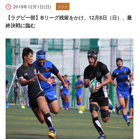
受験生の方へ
在学生の方へ
2019年12月1日(日)
クラブ
【ラグビー部】Bリーグ残留をかけ、12月8日（日）、最
保護者の方へ
卒業生の方へ
終決戦に臨む
一般の方へ
企業・採用担当者の方へ
English
資料請求
お問い合わせ