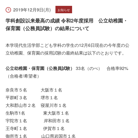
受験生の方へ
在学生の方へ
2019年12月9日(月)
お知らせ
保護者の方へ
卒業生の方へ
学科創設以来最高の成績 令和2年度採用 公立幼稚園・
保育園（公務員試験）の結果について
一般の方へ
企業・採用担当者の方へ
本学現代生活学部こども学科の学生の12月6日現在の今年度の公
立幼稚園、保育園の採用試験の最終結果は以下のとおりです。
English
資料請求
お問い合わせ
公立幼稚園・保育園（公務員試験）
33名（のべ） 合格率92%
（合格者/希望者）
奈良市５名 大阪市１名
平群町３名 堺市１名
大和郡山市２名 寝屋川市１名
生駒市1名 東大阪市１名
宇陀市１名 岸和田市１名
王寺町１名 伊賀市１名
御所市１名 山口県岩国市１名