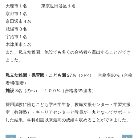
天理市１名 東京世田谷区１名
京都市１名
京田辺市４名
城陽市３名
宇治市１名
木津川市１名
また、私立幼稚園、施設でも多くの合格者を輩出することができ
ました。
私立幼稚園・保育園・こども園
27名（のべ） 合格率90%（合格
者/希望者）
施設
3名（のべ） １００%（合格者/希望者）
採用試験に臨むこども学科学生を、教職支援センター・学習支援
室（教師塾）・キャリアセンターと教員が一丸となってサポート
した結果、学科創設以来最高の成績を収めることができました。