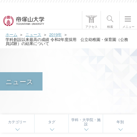
帝塚山大学について
アクセス
検索
メニュー
ホーム
ニュース
2019年
学部・大学院
学科創設以来最高の成績 令和2年度採用 公立幼稚園・保育園（公務
員試験）の結果について
学生生活
国際交流
ニュース
研究・社会貢献
就職・資格
入試情報
学科・大学院・施
カテゴリー
タグ
年別
設