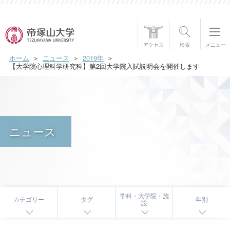
帝塚山大学について
アクセス
検索
メニュー
ホーム
ニュース
2019年
学部・大学院
【大学院心理科学研究科】第2回大学院入試説明会を開催します
学生生活
国際交流
ニュース
研究・社会貢献
就職・資格
入試情報
学科・大学院・施
カテゴリー
タグ
年別
設