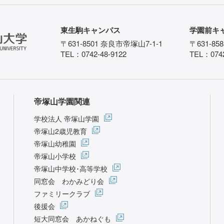
東生駒キャンパス
学園前キ
〒631-8501 奈良市帝塚山7-1-1
〒631-85
TEL：0742-48-9122
TEL：0742
帝塚山学園関連
学校法人 帝塚山学園
帝塚山2歳児教育
帝塚山幼稚園
帝塚山小学校
帝塚山中学校･高等学校
同窓会 わかみどり会
ファミリークラブ
後援会
短大同窓会 あかねぐも