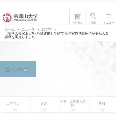
帝塚山大学について
アクセス
検索
メニュー
ホーム
ニュース
2017年
学部・大学院
【実学の帝塚山大学･地域連携】生駒市 産学官連携講座で歴史系の２
講座を実施しました
学生生活
国際交流
ニュース
研究・社会貢献
就職・資格
入試情報
学科・大学院・施
カテゴリー
タグ
年別
設