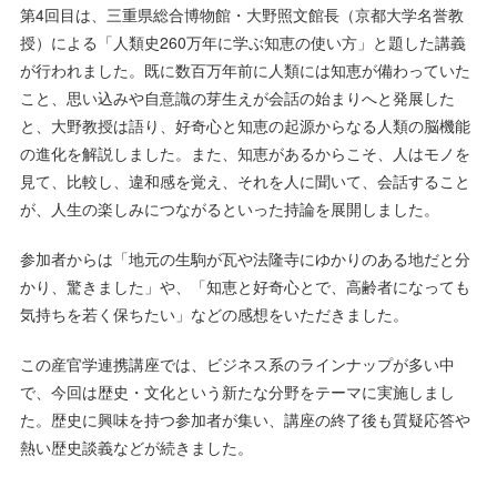
第4回目は、三重県総合博物館・大野照文館長（京都大学名誉教
授）による「人類史260万年に学ぶ知恵の使い方」と題した講義
が行われました。既に数百万年前に人類には知恵が備わっていた
こと、思い込みや自意識の芽生えが会話の始まりへと発展した
と、大野教授は語り、好奇心と知恵の起源からなる人類の脳機能
の進化を解説しました。また、知恵があるからこそ、人はモノを
見て、比較し、違和感を覚え、それを人に聞いて、会話すること
が、人生の楽しみにつながるといった持論を展開しました。
参加者からは「地元の生駒が瓦や法隆寺にゆかりのある地だと分
かり、驚きました」や、「知恵と好奇心とで、高齢者になっても
気持ちを若く保ちたい」などの感想をいただきました。
この産官学連携講座では、ビジネス系のラインナップが多い中
で、今回は歴史・文化という新たな分野をテーマに実施しまし
た。歴史に興味を持つ参加者が集い、講座の終了後も質疑応答や
熱い歴史談義などが続きました。