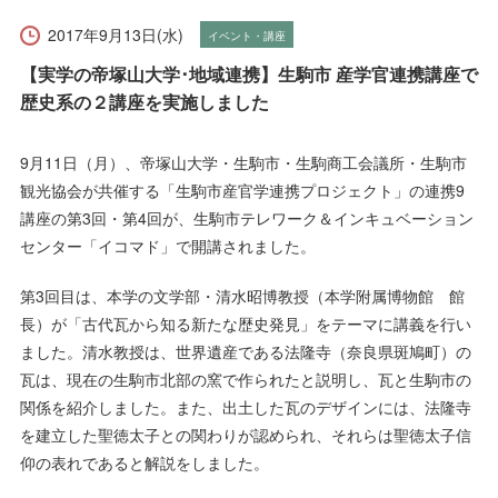
受験生の方へ
在学生の方へ
2017年9月13日(水)
イベント・講座
保護者の方へ
卒業生の方へ
【実学の帝塚山大学･地域連携】生駒市 産学官連携講座で
歴史系の２講座を実施しました
一般の方へ
企業・採用担当者の方へ
9月11日（月）、帝塚山大学・生駒市・生駒商工会議所・生駒市
観光協会が共催する「生駒市産官学連携プロジェクト」の連携9
English
資料請求
お問い合わせ
講座の第3回・第4回が、生駒市テレワーク＆インキュベーション
センター「イコマド」で開講されました。
第3回目は、本学の文学部・清水昭博教授（本学附属博物館 館
長）が「古代瓦から知る新たな歴史発見」をテーマに講義を行い
ました。清水教授は、世界遺産である法隆寺（奈良県斑鳩町）の
瓦は、現在の生駒市北部の窯で作られたと説明し、瓦と生駒市の
関係を紹介しました。また、出土した瓦のデザインには、法隆寺
を建立した聖徳太子との関わりが認められ、それらは聖徳太子信
仰の表れであると解説をしました。