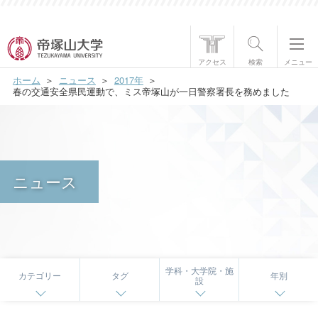
帝塚山大学について
アクセス
検索
メニュー
ホーム
ニュース
2017年
学部・大学院
春の交通安全県民運動で、ミス帝塚山が一日警察署長を務めました
学生生活
国際交流
ニュース
研究・社会貢献
就職・資格
入試情報
学科・大学院・施
カテゴリー
タグ
年別
設