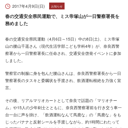
受験生の方へ
在学生の方へ
2017年4月9日(日)
お知らせ
春の交通安全県民運動で、ミス帝塚山が一日警察署長を
保護者の方へ
卒業生の方へ
務めました
一般の方へ
企業・採用担当者の方へ
春の交通安全県民運動（4月6日～15日）中の8日(土)、ミス帝塚
山の腰山千遥さん（現代生活学部こども学科4年）が、奈良西警
English
資料請求
お問い合わせ
察署から一日警察署長に任命され、交通安全啓発イベントに参加
しました。
警察官の制服に身を包んだ腰山さんは、奈良西警察署長から一日
警察署長のタスキと委嘱状を手渡され、飲酒運転根絶を力強く宣
言。
その後、リアルマリオカートとして奈良で話題の「マリオチー
ム」や15人の少年剣士とともに、奈良西警察署前を行き交う車一
台一台に声を掛け、「飲酒運転なんて馬鹿な」の「馬鹿な」をも
じったバナナと反射シールを手渡しながら、約1時間にわたって