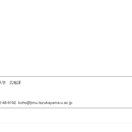
大学 広報課
42-48-9192 koho@jimu.tezukayama-u.ac.jp