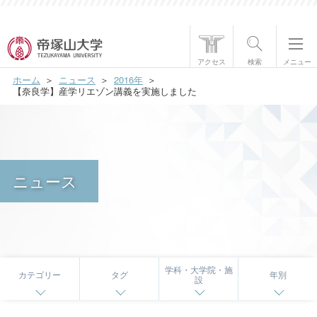
帝塚山大学について
アクセス
検索
メニュー
ホーム
ニュース
2016年
学部・大学院
【奈良学】産学リエゾン講義を実施しました
学生生活
国際交流
ニュース
研究・社会貢献
就職・資格
入試情報
学科・大学院・施
カテゴリー
タグ
年別
設